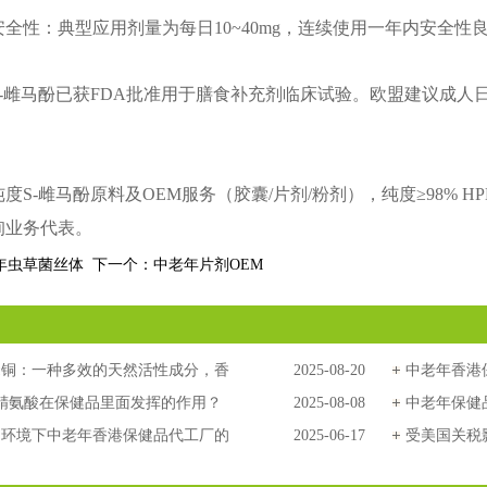
全性：典型应用剂量为每日10~40mg，连续使用一年内安全
-雌马酚已获FDA批准用于膳食补充剂临床试验。欧盟建议成人日摄入量
度S-雌马酚原料及OEM服务（胶囊/片剂/粉剂），纯度≥98% 
询业务代表。
年虫草菌丝体
下一个：
中老年片剂OEM
瑟铜：一种多效的天然活性成分，香
2025-08-20
中老年香港
代工来为您讲解
- 精氨酸在保健品里面发挥的作用？
2025-08-08
名词
中老年保健
品代工为你介绍
场环境下中老年香港保健品代工厂的
2025-06-17
力全球市场
受美国关税
解析
健品更有优