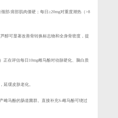
善颈部/肩部肌肉僵硬；每日≥20mg对重度潮热（>8
藜芦醇
可显著改善骨转换标志物和全身骨密度，提
年人）正在评估每日10mg雌马酚对动脉硬化、脑白质
纹，延缓皮肤老化。
有可产雌马酚的肠道菌群。直接补充S-雌马酚可绕过