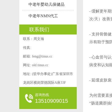
中老年婴幼儿保健品
- 缓解更年
中老年NMN代工
次/天）改
联系我们
- 支持骨骼
联系：周文瀚
示有助于预
传真:
邮箱:
feng@tinus.cc
- 心血管与
病变和认知
网址: old.tinus.cc
地址: (驻华办事处)广东省深圳市
- 延缓皮
龙岗区横岗荣德国际A座33F
咨询热线
为何需要直接
13510909015
“肠道菌群抽