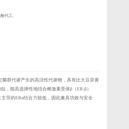
马酚代工
,
）经肠道特定菌群代谢产生的高活性代谢物，具有比大豆异黄
似，能高选择性地结合雌激素受体β（ER-β）
主导的ERα结合力较低，因此兼具功效与安全