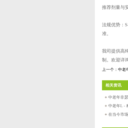
推荐剂量与安
法规优势：S
准。
我司提供高纯
制。欢迎详
上一个：
中老
相关资讯
中老年非
港保健品
中老年L 
香港保健
在当今市
核心优势