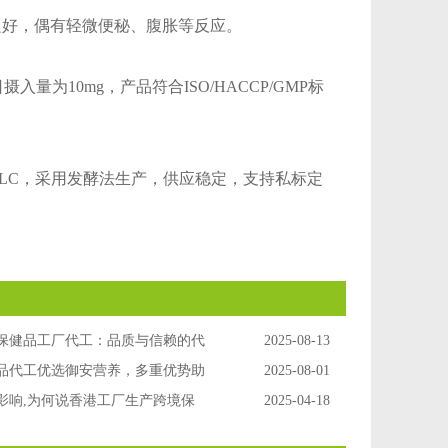
性良好，偶有轻微便秘、腹胀等反应。
为10mg，产品符合ISO/HACCP/GMP标
HPLC，采用发酵法生产，供应稳定，支持私标定
保健品工厂代工：品质与信赖的代
2025-08-13
品代工优选御安营养，多重优势助
2025-08-01
拓展
影响,为何说香港工厂生产跨境保
2025-04-18
势?中老年香港保健品代工