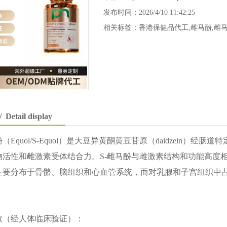
发布时间：2026/4/10 11:42:25
相关标签：
香港保健品代工
,
雌马酚
,
雌
/ Detail display
酚
（Equol/S-Equol）是大豆异黄酮黄豆苷原（daidzein
活性和雌激素受体结合力。S-雌马酚与雌激素结构和功能高度相
主要分布于骨骼、脑组织和心血管系统，而对乳腺和子宫组织中占
效（经人体临床验证）：