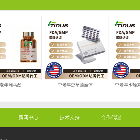
老年雌马酚
中老年虫草菌丝体
中老年水蛭素2
新闻中心
技术支持
合作代理