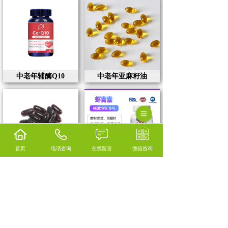
中老年辅酶Q10
中老年亚麻籽油
首页
电话咨询
在线留言
微信咨询
中老年南极磷虾油
中老年虾青素