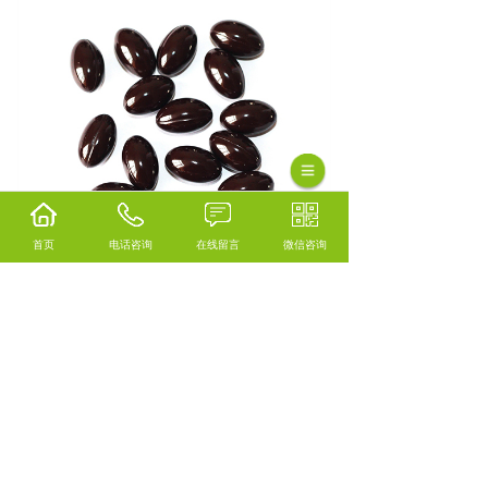
首页
电话咨询
在线留言
微信咨询
相关标签：
南极磷虾油贴牌代工
,
南极磷虾油软
胶囊
,
软胶囊代工
,
上一条：
中老年还原性辅酶q10
下一条：
中老年AKG（α - 酮戊二酸）