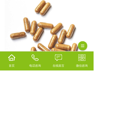
首页
电话咨询
在线留言
微信咨询
相关标签：
水蛭素代工
,
水蛭素21000ATU活性
,
水蛭素21000ATU活性代工
,
上一条：
中老年DHA藻油软胶囊
下一条：
中老年白番茄美白胶囊