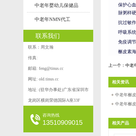
保护心
中老年婴幼儿保健品
脉粥样
中老年NMN代工
抗过敏
呼吸系
联系我们
免疫调
联系：周文瀚
槲皮素海外
传真:
上一个：
中老
邮箱:
feng@tinus.cc
网址: old.tinus.cc
相关资讯
地址: (驻华办事处)广东省深圳市
中老年槲
龙岗区横岗荣德国际A座33F
析，海外
中老年槲
皮素OEM
咨询热线
13510909015
相关产品