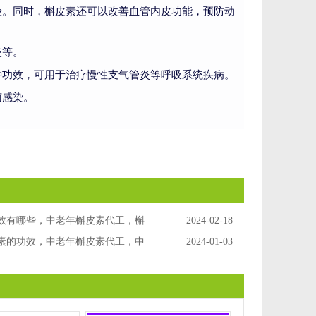
险。同时，槲皮素还可以改善血管内皮功能，预防动
炎等。
种功效，可用于治疗慢性支气管炎等呼吸系统疾病。
菌感染。
效有哪些，中老年槲皮素代工，槲
2024-02-18
，槲皮素海外代工
素的功效，中老年槲皮素代工，中
2024-01-03
OEM，中老年槲皮素ODM，中老
肺止咳