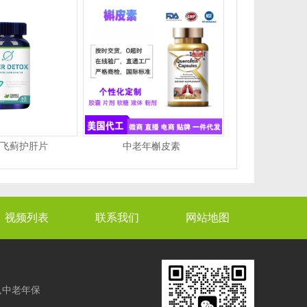
飞蓟护肝片
中老年槲皮素
视频列表
联系我们
网站地图
,中老年保