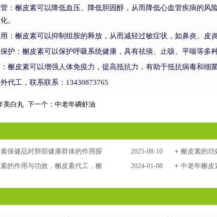
血管：槲皮素可以降低血压、降低胆固醇，从而降低心血管疾病的风
硬化。
作用：槲皮素可以抑制组胺的释放，从而减轻过敏症状，如鼻炎、皮
统保护：槲皮素可以保护呼吸系统健康，具有祛痰、止咳、平喘等多
节：槲皮素可以增强人体免疫力，提高抵抗力，有助于抵抗病毒和细
代工，联系联系：13430873765
年美白丸
下一个：
中老年磷虾油
皮素保健品对肺部健康群体的作用探
2025-08-10
槲皮素的功
保健品代工为你讲解
皮素的作用与功效，槲皮素代工，槲
2024-01-08
皮素OEM
中老年槲皮
，槲皮素贴牌，进口保健品代工
老年槲皮素
年槲皮素清