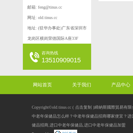
邮箱:
feng@tinus.cc
网址: old.tinus.cc
地址: (驻华办事处)广东省深圳市
龙岗区横岗荣德国际A座33F
咨询热线
13510909015
网站首页
关于我们
产品中心
XML
Copyright©
old.tinus.cc
(
点击复制
)締納斯國際貿易有限
中老年保健品怎么样？中老年保健品招商哪家便宜？进
健品招商,进口中老年保健品,进口中老年保健品加盟