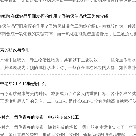
数字背后，是长达数年的稳定增长——到2034年，市场规模预计将达到1.317
- 精氨酸在保健品里面发挥的作用？香港保健品代工为你介绍
氨酸在保健品里面发挥的作用？香港保健品代工为你介绍L - 精氨酸作为一
体内合成一氧化氮的关键前体，而一氧化氮能促进血管舒张，让血液流动更顺
素的功效与作用
水蛭中提取的一种生物活性物质，具有以下主要功效：一、抗凝血作用水
。具体表现为：预防血栓形成：对于一些存在血栓风险的人群，如长期卧床
中老年GLP-1到底是什么
当今追求健康与美的时代，减肥成为了许多人的重要目标。各种各样的减肥方
逐渐引起人们的关注。二、GLP-1 是什么GLP-1 全称为胰高血糖素样肽-1
转时光，留住青春的秘密！中老年NMN代工
转时光，留住青春的秘密！随着年龄的增长，我们的身体逐渐失去了一些
光，留住青春的秘密，那就是NMN。NMN，全称为烟酰胺单核苷酸，是一