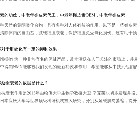
素的功效，中老年槲皮素代工，中老年槲皮素OEM，中老年槲皮素
种天然的黄酮类化合物，具有多种对人体有益的作用。以下是一些槲皮素
清除体内的自由基，减缓细胞衰老，保护细胞免受氧化损伤。这有助于预防
N对于肝硬化有一定的抑制效果
NMN作为一种非常有名的保健产品，常常活跃在人们关注的市场上，并
中得知NMN能够被我们发现的最新功效和作用，希望能够从中找到他们的需
N延缓衰老的依据是什么？
衰老作用是2013年由哈佛大学生物学教授大卫·辛克莱尔初步发现并投入研
日本应庆大学等世界顶级科研机构投入研究，分别从延缓肌肉萎缩，提升身